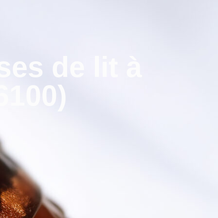
es de lit à
6100)