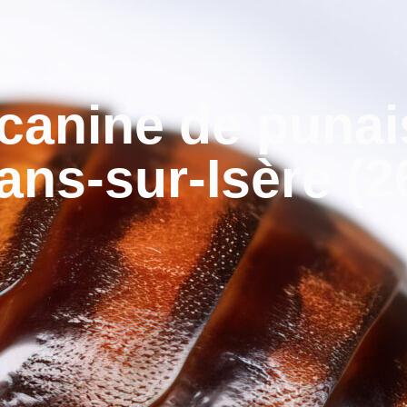
canine de punais
ns-sur-Isère (2